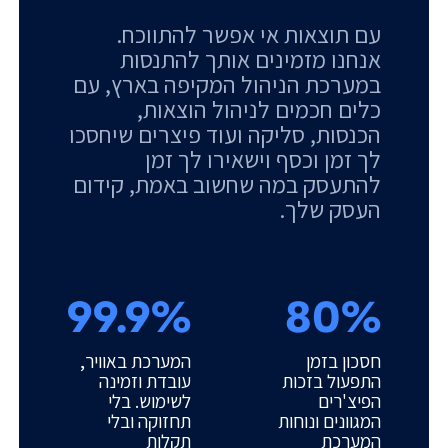
עם תוצאות אי אפשר להתווכח.
אנחנו מזמינים אותך להתנסות
במערכת הניהול המקיפה בארץ, עם
כלים חכמים לניהול הוצאות,
הכנסות, סליקה ועוד פיצרים שיחסכו
לך זמן וכסף וישאירו לך זמן
להתעסק במה שחשוב באמת, קידום
העסק שלך.
99.9%
80%
חסכון בזמן
המערכת באוויר,
התפעול בזכות
עובדת וזמינה
הפיצ'רים
לשימוש. בלי
המגוונים ונוחות
תחזוקה ובלי
המערכת
תקלות