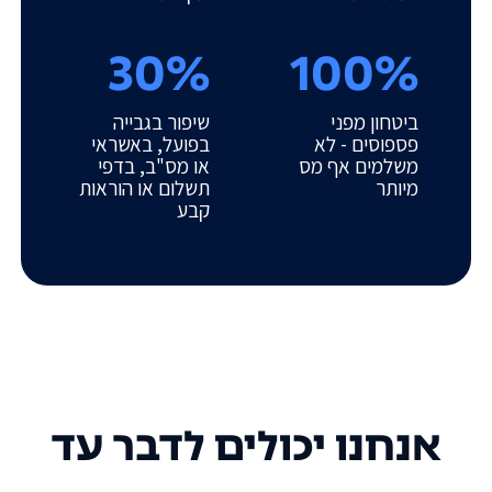
30%
100%
ביטחון מפני
שיפור בגבייה
פספוסים - לא
בפועל, באשראי
משלמים אף מס
או מס"ב, בדפי
מיותר
תשלום או הוראות
קבע
אנחנו יכולים לדבר עד