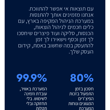
עם תוצאות אי אפשר להתווכח.
אנחנו מזמינים אותך להתנסות
במערכת הניהול המקיפה בארץ, עם
כלים חכמים לניהול הוצאות,
הכנסות, סליקה ועוד פיצרים שיחסכו
לך זמן וכסף וישאירו לך זמן
להתעסק במה שחשוב באמת, קידום
העסק שלך.
99.9%
80%
חסכון בזמן
המערכת באוויר,
התפעול בזכות
עובדת וזמינה
הפיצ'רים
לשימוש. בלי
המגוונים ונוחות
תחזוקה ובלי
המערכת
תקלות