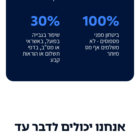
30%
100%
ביטחון מפני
שיפור בגבייה
פספוסים - לא
בפועל, באשראי
משלמים אף מס
או מס"ב, בדפי
מיותר
תשלום או הוראות
קבע
אנחנו יכולים לדבר עד