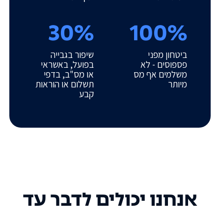
30%
100%
ביטחון מפני
שיפור בגבייה
פספוסים - לא
בפועל, באשראי
משלמים אף מס
או מס"ב, בדפי
מיותר
תשלום או הוראות
קבע
אנחנו יכולים לדבר עד