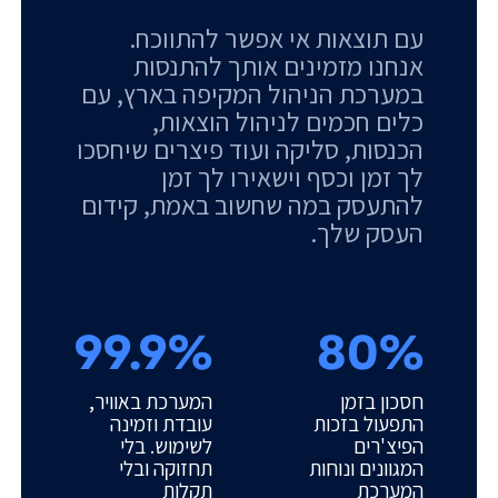
עם תוצאות אי אפשר להתווכח.
אנחנו מזמינים אותך להתנסות
במערכת הניהול המקיפה בארץ, עם
כלים חכמים לניהול הוצאות,
הכנסות, סליקה ועוד פיצרים שיחסכו
לך זמן וכסף וישאירו לך זמן
להתעסק במה שחשוב באמת, קידום
העסק שלך.
99.9%
80%
חסכון בזמן
המערכת באוויר,
התפעול בזכות
עובדת וזמינה
הפיצ'רים
לשימוש. בלי
המגוונים ונוחות
תחזוקה ובלי
המערכת
תקלות