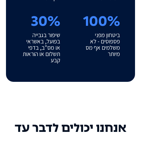
30%
100%
ביטחון מפני
שיפור בגבייה
פספוסים - לא
בפועל, באשראי
משלמים אף מס
או מס"ב, בדפי
מיותר
תשלום או הוראות
קבע
אנחנו יכולים לדבר עד