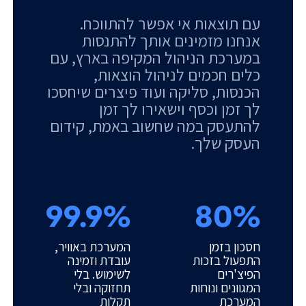
עם תוצאות אי אפשר להתווכח.
אנחנו מזמינים אותך להתנסות
במערכת הניהול המקיפה בארץ, עם
כלים חכמים לניהול הוצאות,
הכנסות, סליקה ועוד פיצרים שיחסכו
לך זמן וכסף וישאירו לך זמן
להתעסק במה שחשוב באמת, קידום
העסק שלך.
99.9%
80%
חסכון בזמן
המערכת באוויר,
התפעול בזכות
עובדת וזמינה
הפיצ'רים
לשימוש. בלי
המגוונים ונוחות
תחזוקה ובלי
המערכת
תקלות