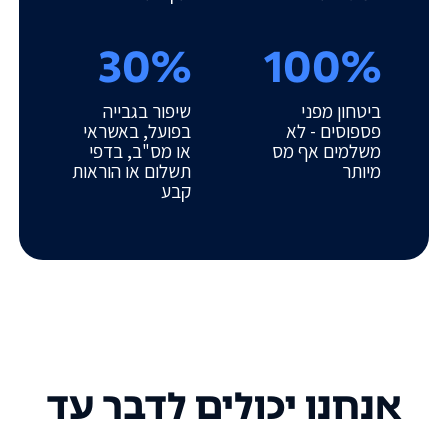
30%
100%
ביטחון מפני
שיפור בגבייה
פספוסים - לא
בפועל, באשראי
משלמים אף מס
או מס"ב, בדפי
מיותר
תשלום או הוראות
קבע
אנחנו יכולים לדבר עד