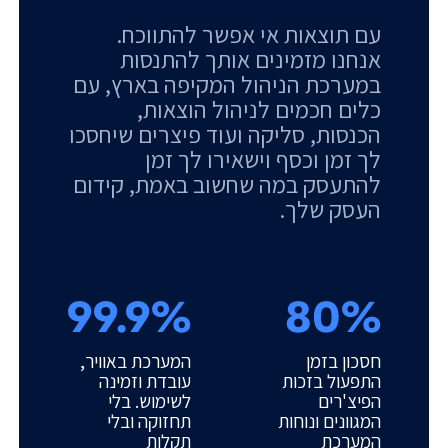
עם תוצאות אי אפשר להתווכח.
אנחנו מזמינים אותך להתנסות
במערכת הניהול המקיפה בארץ, עם
כלים חכמים לניהול הוצאות,
הכנסות, סליקה ועוד פיצרים שיחסכו
לך זמן וכסף וישאירו לך זמן
להתעסק במה שחשוב באמת, קידום
העסק שלך.
99.9%
80%
חסכון בזמן
המערכת באוויר,
התפעול בזכות
עובדת וזמינה
הפיצ'רים
לשימוש. בלי
המגוונים ונוחות
תחזוקה ובלי
המערכת
תקלות