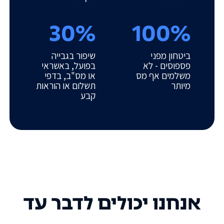
30%
100%
ביטחון מפני
שיפור בגבייה
פספוסים - לא
בפועל, באשראי
משלמים אף מס
או מס"ב, בדפי
מיותר
תשלום או הוראות
קבע
אנחנו יכולים לדבר עד