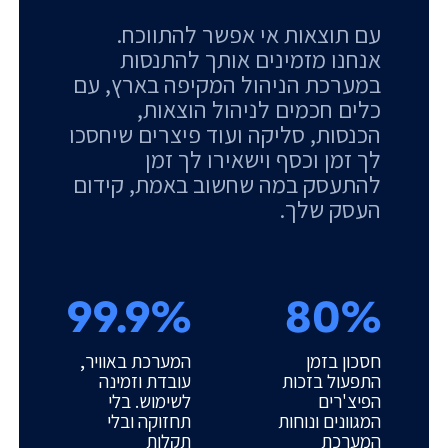
עם תוצאות אי אפשר להתווכח.
אנחנו מזמינים אותך להתנסות
במערכת הניהול המקיפה בארץ, עם
כלים חכמים לניהול הוצאות,
הכנסות, סליקה ועוד פיצרים שיחסכו
לך זמן וכסף וישאירו לך זמן
להתעסק במה שחשוב באמת, קידום
העסק שלך.
99.9%
80%
חסכון בזמן
המערכת באוויר,
התפעול בזכות
עובדת וזמינה
הפיצ'רים
לשימוש. בלי
המגוונים ונוחות
תחזוקה ובלי
המערכת
תקלות