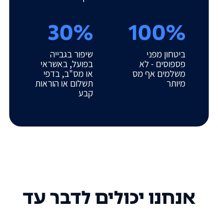
30%
100%
ביטחון מפני
שיפור בגבייה
פספוסים - לא
בפועל, באשראי
משלמים אף מס
או מס"ב, בדפי
מיותר
תשלום או הוראות
קבע
אנחנו יכולים לדבר עד