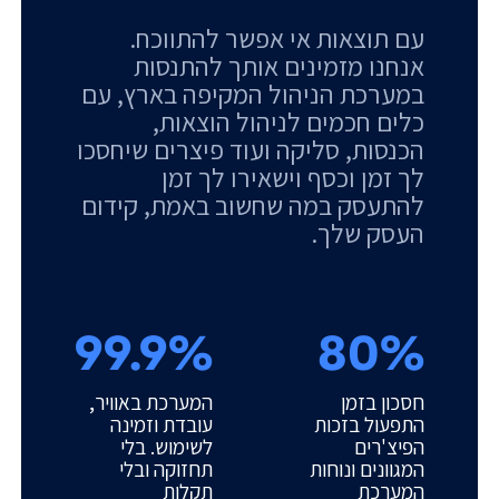
עם תוצאות אי אפשר להתווכח.
אנחנו מזמינים אותך להתנסות
במערכת הניהול המקיפה בארץ, עם
כלים חכמים לניהול הוצאות,
הכנסות, סליקה ועוד פיצרים שיחסכו
לך זמן וכסף וישאירו לך זמן
להתעסק במה שחשוב באמת, קידום
העסק שלך.
99.9%
80%
חסכון בזמן
המערכת באוויר,
התפעול בזכות
עובדת וזמינה
הפיצ'רים
לשימוש. בלי
המגוונים ונוחות
תחזוקה ובלי
המערכת
תקלות