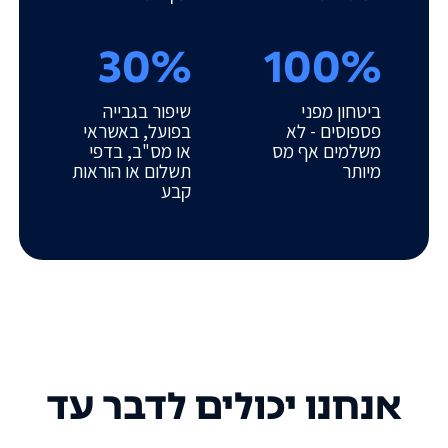
30%
100%
ביטחון מפני
שיפור בגבייה
פספוסים - לא
בפועל, באשראי
משלמים אף מס
או מס"ב, בדפי
מיותר
תשלום או הוראות
קבע
אנחנו יכולים לדבר עד