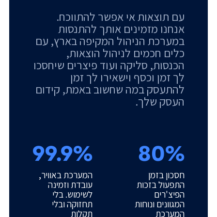
עם תוצאות אי אפשר להתווכח.
אנחנו מזמינים אותך להתנסות
במערכת הניהול המקיפה בארץ, עם
כלים חכמים לניהול הוצאות,
הכנסות, סליקה ועוד פיצרים שיחסכו
לך זמן וכסף וישאירו לך זמן
להתעסק במה שחשוב באמת, קידום
העסק שלך.
99.9%
80%
חסכון בזמן
המערכת באוויר,
התפעול בזכות
עובדת וזמינה
הפיצ'רים
לשימוש. בלי
המגוונים ונוחות
תחזוקה ובלי
המערכת
תקלות