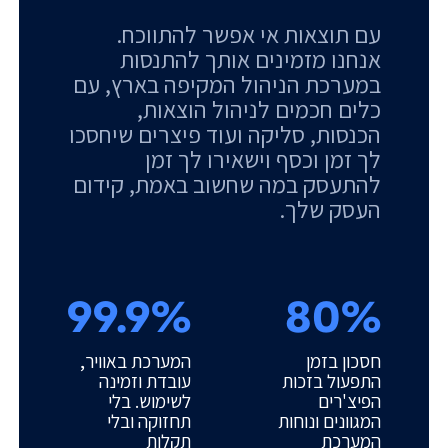
עם תוצאות אי אפשר להתווכח.
אנחנו מזמינים אותך להתנסות
במערכת הניהול המקיפה בארץ, עם
כלים חכמים לניהול הוצאות,
הכנסות, סליקה ועוד פיצרים שיחסכו
לך זמן וכסף וישאירו לך זמן
להתעסק במה שחשוב באמת, קידום
העסק שלך.
99.9%
80%
חסכון בזמן
המערכת באוויר,
התפעול בזכות
עובדת וזמינה
הפיצ'רים
לשימוש. בלי
המגוונים ונוחות
תחזוקה ובלי
המערכת
תקלות