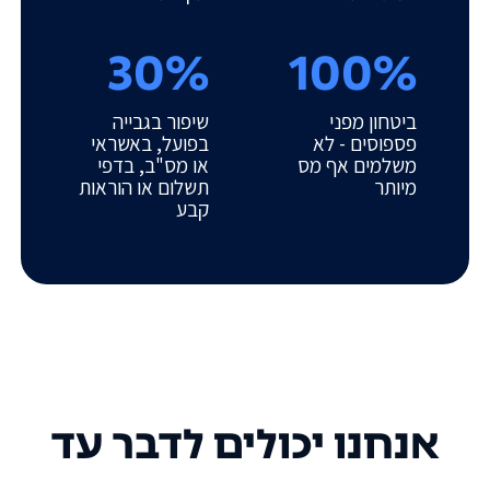
30%
100%
ביטחון מפני
שיפור בגבייה
פספוסים - לא
בפועל, באשראי
משלמים אף מס
או מס"ב, בדפי
מיותר
תשלום או הוראות
קבע
אנחנו יכולים לדבר עד