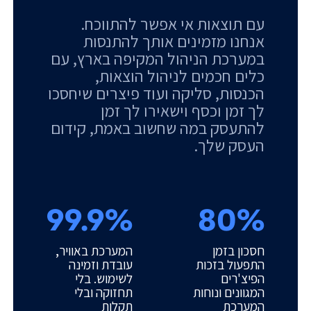
עם תוצאות אי אפשר להתווכח.
אנחנו מזמינים אותך להתנסות
במערכת הניהול המקיפה בארץ, עם
כלים חכמים לניהול הוצאות,
הכנסות, סליקה ועוד פיצרים שיחסכו
לך זמן וכסף וישאירו לך זמן
להתעסק במה שחשוב באמת, קידום
העסק שלך.
99.9%
80%
חסכון בזמן
המערכת באוויר,
התפעול בזכות
עובדת וזמינה
הפיצ'רים
לשימוש. בלי
המגוונים ונוחות
תחזוקה ובלי
המערכת
תקלות