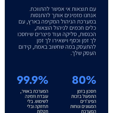
עם תוצאות אי אפשר להתווכח.
אנחנו מזמינים אותך להתנסות
במערכת הניהול המקיפה בארץ, עם
כלים חכמים לניהול הוצאות,
הכנסות, סליקה ועוד פיצרים שיחסכו
לך זמן וכסף וישאירו לך זמן
להתעסק במה שחשוב באמת, קידום
העסק שלך.
99.9%
80%
חסכון בזמן
המערכת באוויר,
התפעול בזכות
עובדת וזמינה
הפיצ'רים
לשימוש. בלי
המגוונים ונוחות
תחזוקה ובלי
המערכת
תקלות