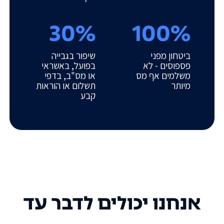
30%
100%
ביטחון מפני
שיפור בגבייה
פספוסים - לא
בפועל, באשראי
משלמים אף מס
או מס"ב, בדפי
מיותר
תשלום או הוראות
קבע
אנחנו יכולים לדבר עד