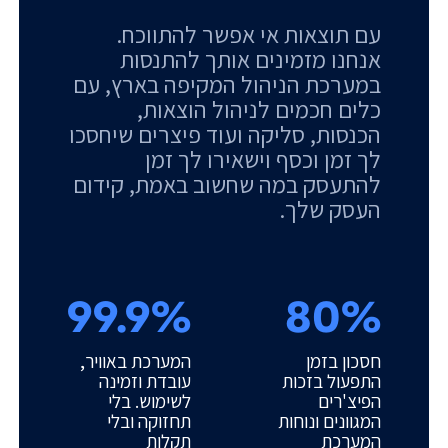
עם תוצאות אי אפשר להתווכח.
אנחנו מזמינים אותך להתנסות
במערכת הניהול המקיפה בארץ, עם
כלים חכמים לניהול הוצאות,
הכנסות, סליקה ועוד פיצרים שיחסכו
לך זמן וכסף וישאירו לך זמן
להתעסק במה שחשוב באמת, קידום
העסק שלך.
99.9%
80%
חסכון בזמן
המערכת באוויר,
התפעול בזכות
עובדת וזמינה
הפיצ'רים
לשימוש. בלי
המגוונים ונוחות
תחזוקה ובלי
המערכת
תקלות