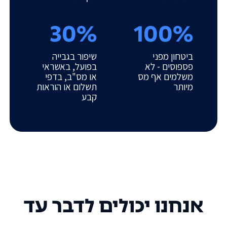
30%
100%
ביטחון מפני
שיפור בגבייה
פספוסים - לא
בפועל, באשראי
משלמים אף מס
או מס"ב, בדפי
מיותר
תשלום או הוראות
קבע
אנחנו יכולים לדבר עד