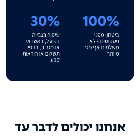
30%
100%
ביטחון מפני
שיפור בגבייה
פספוסים - לא
בפועל, באשראי
משלמים אף מס
או מס"ב, בדפי
מיותר
תשלום או הוראות
קבע
אנחנו יכולים לדבר עד