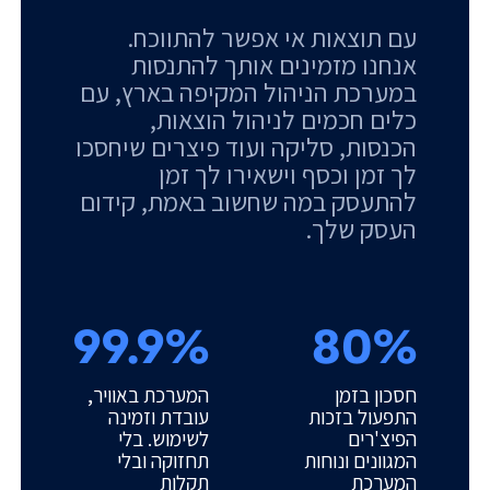
עם תוצאות אי אפשר להתווכח.
אנחנו מזמינים אותך להתנסות
במערכת הניהול המקיפה בארץ, עם
כלים חכמים לניהול הוצאות,
הכנסות, סליקה ועוד פיצרים שיחסכו
לך זמן וכסף וישאירו לך זמן
להתעסק במה שחשוב באמת, קידום
העסק שלך.
99.9%
80%
חסכון בזמן
המערכת באוויר,
התפעול בזכות
עובדת וזמינה
הפיצ'רים
לשימוש. בלי
המגוונים ונוחות
תחזוקה ובלי
המערכת
תקלות