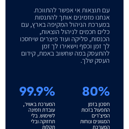
עם תוצאות אי אפשר להתווכח.
אנחנו מזמינים אותך להתנסות
במערכת הניהול המקיפה בארץ, עם
כלים חכמים לניהול הוצאות,
הכנסות, סליקה ועוד פיצרים שיחסכו
לך זמן וכסף וישאירו לך זמן
להתעסק במה שחשוב באמת, קידום
העסק שלך.
99.9%
80%
חסכון בזמן
המערכת באוויר,
התפעול בזכות
עובדת וזמינה
הפיצ'רים
לשימוש. בלי
המגוונים ונוחות
תחזוקה ובלי
המערכת
תקלות