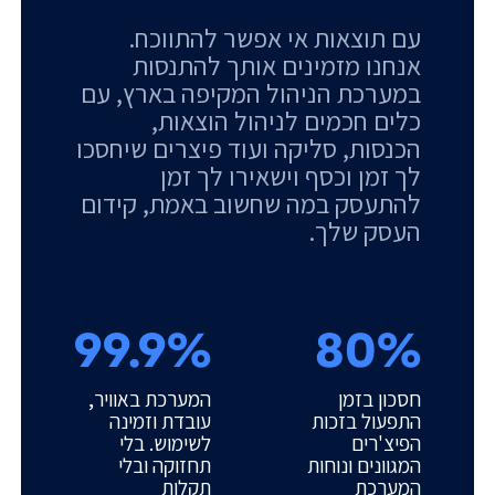
עם תוצאות אי אפשר להתווכח.
אנחנו מזמינים אותך להתנסות
במערכת הניהול המקיפה בארץ, עם
כלים חכמים לניהול הוצאות,
הכנסות, סליקה ועוד פיצרים שיחסכו
לך זמן וכסף וישאירו לך זמן
להתעסק במה שחשוב באמת, קידום
העסק שלך.
99.9%
80%
חסכון בזמן
המערכת באוויר,
התפעול בזכות
עובדת וזמינה
הפיצ'רים
לשימוש. בלי
המגוונים ונוחות
תחזוקה ובלי
המערכת
תקלות