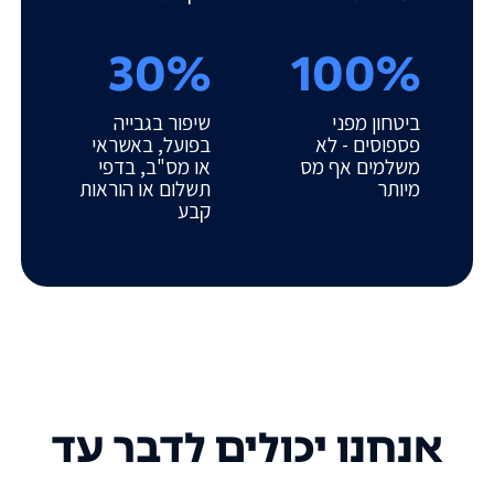
30%
100%
ביטחון מפני
שיפור בגבייה
פספוסים - לא
בפועל, באשראי
משלמים אף מס
או מס"ב, בדפי
מיותר
תשלום או הוראות
קבע
אנחנו יכולים לדבר עד