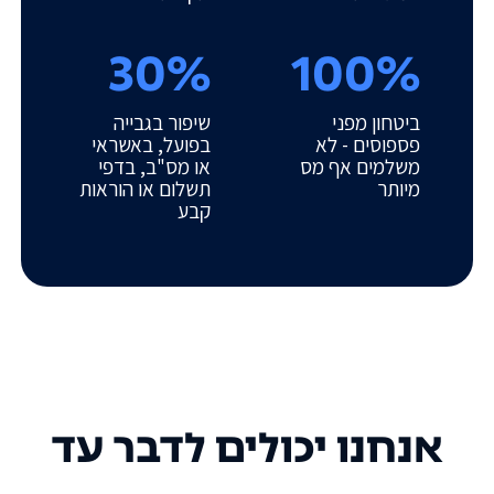
30%
100%
ביטחון מפני
שיפור בגבייה
פספוסים - לא
בפועל, באשראי
משלמים אף מס
או מס"ב, בדפי
מיותר
תשלום או הוראות
קבע
אנחנו יכולים לדבר עד