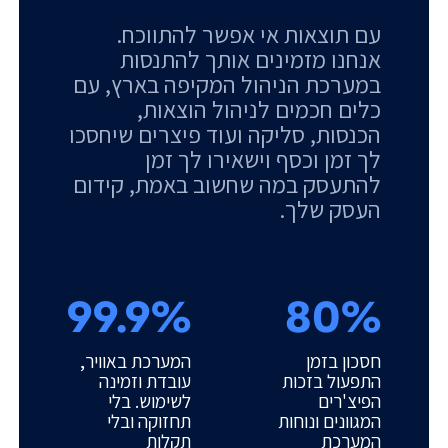
עם תוצאות אי אפשר להתווכח.
אנחנו מזמינים אותך להתנסות
במערכת הניהול המקיפה בארץ, עם
כלים חכמים לניהול הוצאות,
הכנסות, סליקה ועוד פיצרים שיחסכו
לך זמן וכסף וישאירו לך זמן
להתעסק במה שחשוב באמת, קידום
העסק שלך.
99.9%
80%
חסכון בזמן
המערכת באוויר,
התפעול בזכות
עובדת וזמינה
הפיצ'רים
לשימוש. בלי
המגוונים ונוחות
תחזוקה ובלי
המערכת
תקלות