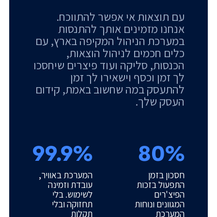
עם תוצאות אי אפשר להתווכח.
אנחנו מזמינים אותך להתנסות
במערכת הניהול המקיפה בארץ, עם
כלים חכמים לניהול הוצאות,
הכנסות, סליקה ועוד פיצרים שיחסכו
לך זמן וכסף וישאירו לך זמן
להתעסק במה שחשוב באמת, קידום
העסק שלך.
99.9%
80%
חסכון בזמן
המערכת באוויר,
התפעול בזכות
עובדת וזמינה
הפיצ'רים
לשימוש. בלי
המגוונים ונוחות
תחזוקה ובלי
המערכת
תקלות