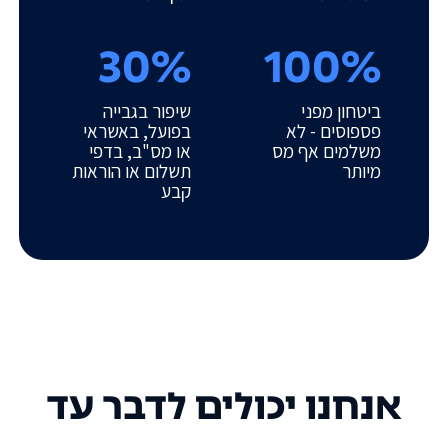
30%
100%
ביטחון מפני
שיפור בגבייה
פספוסים - לא
בפועל, באשראי
משלמים אף מס
או מס"ב, בדפי
מיותר
תשלום או הוראות
קבע
אנחנו יכולים לדבר עד