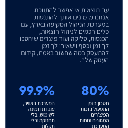
עם תוצאות אי אפשר להתווכח.
אנחנו מזמינים אותך להתנסות
במערכת הניהול המקיפה בארץ, עם
כלים חכמים לניהול הוצאות,
הכנסות, סליקה ועוד פיצרים שיחסכו
לך זמן וכסף וישאירו לך זמן
להתעסק במה שחשוב באמת, קידום
העסק שלך.
99.9%
80%
חסכון בזמן
המערכת באוויר,
התפעול בזכות
עובדת וזמינה
הפיצ'רים
לשימוש. בלי
המגוונים ונוחות
תחזוקה ובלי
המערכת
תקלות