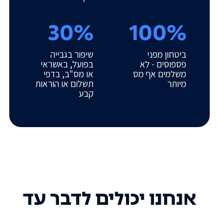
30%
100%
ביטחון מפני
שיפור בגבייה
פספוסים - לא
בפועל, באשראי
משלמים אף מס
או מס"ב, בדפי
מיותר
תשלום או הוראות
קבע
אנחנו יכולים לדבר עד