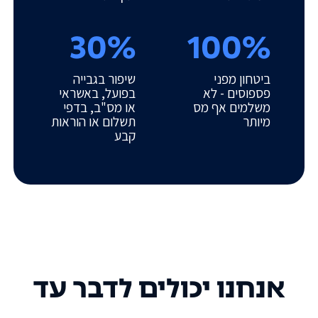
30%
100%
ביטחון מפני
שיפור בגבייה
פספוסים - לא
בפועל, באשראי
משלמים אף מס
או מס"ב, בדפי
מיותר
תשלום או הוראות
קבע
אנחנו יכולים לדבר עד