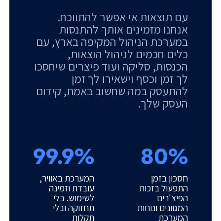
עם תוצאות אי אפשר להתווכח.
אנחנו מזמינים אותך להתנסות
במערכת הניהול המקיפה בארץ, עם
כלים חכמים לניהול הוצאות,
הכנסות, סליקה ועוד פיצרים שיחסכו
לך זמן וכסף וישאירו לך זמן
להתעסק במה שחשוב באמת, קידום
העסק שלך.
99.9%
80%
חסכון בזמן
המערכת באוויר,
התפעול בזכות
עובדת וזמינה
הפיצ'רים
לשימוש. בלי
המגוונים ונוחות
תחזוקה ובלי
המערכת
תקלות