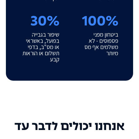
30%
100%
ביטחון מפני
שיפור בגבייה
פספוסים - לא
בפועל, באשראי
משלמים אף מס
או מס"ב, בדפי
מיותר
תשלום או הוראות
קבע
אנחנו יכולים לדבר עד