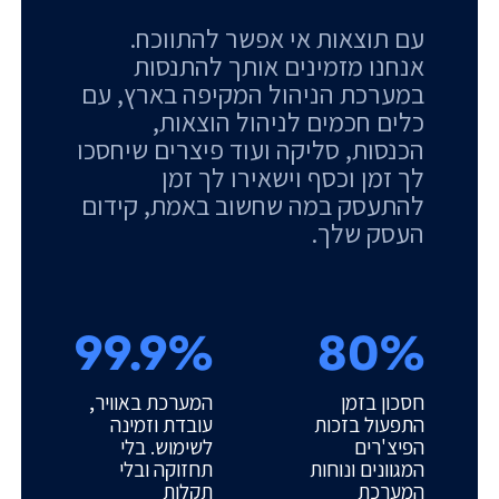
עם תוצאות אי אפשר להתווכח.
אנחנו מזמינים אותך להתנסות
במערכת הניהול המקיפה בארץ, עם
כלים חכמים לניהול הוצאות,
הכנסות, סליקה ועוד פיצרים שיחסכו
לך זמן וכסף וישאירו לך זמן
להתעסק במה שחשוב באמת, קידום
העסק שלך.
99.9%
80%
חסכון בזמן
המערכת באוויר,
התפעול בזכות
עובדת וזמינה
הפיצ'רים
לשימוש. בלי
המגוונים ונוחות
תחזוקה ובלי
המערכת
תקלות