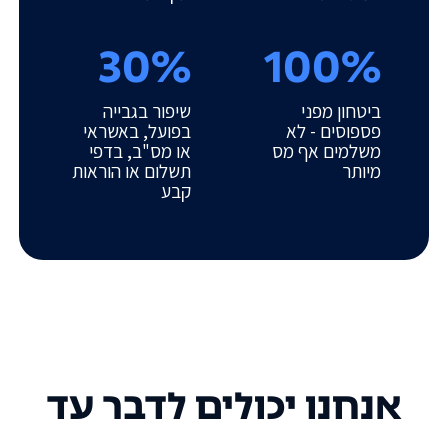
30%
100%
ביטחון מפני
שיפור בגבייה
פספוסים - לא
בפועל, באשראי
משלמים אף מס
או מס"ב, בדפי
מיותר
תשלום או הוראות
קבע
אנחנו יכולים לדבר עד