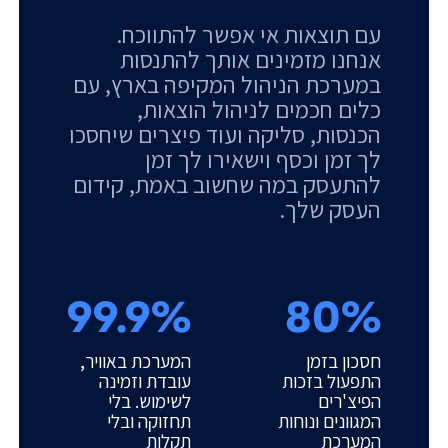
עם תוצאות אי אפשר להתווכח.
אנחנו מזמינים אותך להתנסות
במערכת הניהול המקיפה בארץ, עם
כלים חכמים לניהול הוצאות,
הכנסות, סליקה ועוד פיצרים שיחסכו
לך זמן וכסף וישאירו לך זמן
להתעסק במה שחשוב באמת, קידום
העסק שלך.
99.9%
80%
חסכון בזמן
המערכת באוויר,
התפעול בזכות
עובדת וזמינה
הפיצ'רים
לשימוש. בלי
המגוונים ונוחות
תחזוקה ובלי
המערכת
תקלות