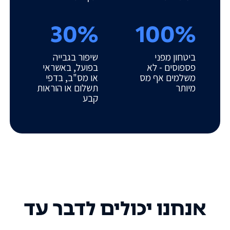
30%
100%
ביטחון מפני
שיפור בגבייה
פספוסים - לא
בפועל, באשראי
משלמים אף מס
או מס"ב, בדפי
מיותר
תשלום או הוראות
קבע
אנחנו יכולים לדבר עד