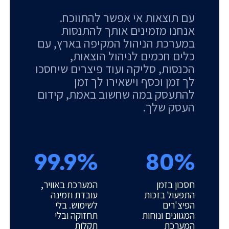
עם תוצאות אי אפשר להתווכח.
אנחנו מזמינים אותך להתנסות
במערכת הניהול המקיפה בארץ, עם
כלים חכמים לניהול הוצאות,
הכנסות, סליקה ועוד פיצרים שיחסכו
לך זמן וכסף וישאירו לך זמן
להתעסק במה שחשוב באמת, קידום
העסק שלך.
99.9%
80%
חסכון בזמן
המערכת באוויר,
התפעול בזכות
עובדת וזמינה
הפיצ'רים
לשימוש. בלי
המגוונים ונוחות
תחזוקה ובלי
המערכת
תקלות