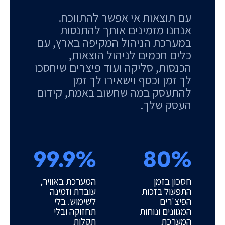
עם תוצאות אי אפשר להתווכח.
אנחנו מזמינים אותך להתנסות
במערכת הניהול המקיפה בארץ, עם
כלים חכמים לניהול הוצאות,
הכנסות, סליקה ועוד פיצרים שיחסכו
לך זמן וכסף וישאירו לך זמן
להתעסק במה שחשוב באמת, קידום
העסק שלך.
99.9%
80%
חסכון בזמן
המערכת באוויר,
התפעול בזכות
עובדת וזמינה
הפיצ'רים
לשימוש. בלי
המגוונים ונוחות
תחזוקה ובלי
המערכת
תקלות