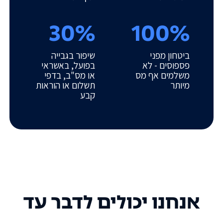
30%
100%
ביטחון מפני
שיפור בגבייה
פספוסים - לא
בפועל, באשראי
משלמים אף מס
או מס"ב, בדפי
מיותר
תשלום או הוראות
קבע
אנחנו יכולים לדבר עד