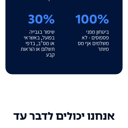
30%
100%
ביטחון מפני
שיפור בגבייה
פספוסים - לא
בפועל, באשראי
משלמים אף מס
או מס"ב, בדפי
מיותר
תשלום או הוראות
קבע
אנחנו יכולים לדבר עד