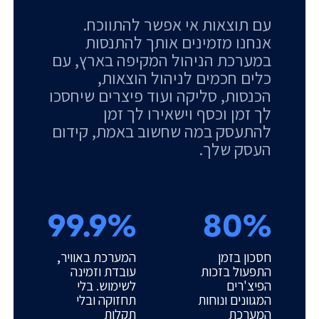
עם תוצאות אי אפשר להתווכח.
אנחנו מזמינים אותך להתנסות
במערכת הניהול המקיפה בארץ, עם
כלים חכמים לניהול הוצאות,
הכנסות, סליקה ועוד פיצרים שיחסכו
לך זמן וכסף וישאירו לך זמן
להתעסק במה שחשוב באמת, קידום
העסק שלך.
99.9%
80%
חסכון בזמן
המערכת באוויר,
התפעול בזכות
עובדת וזמינה
הפיצ'רים
לשימוש. בלי
המגוונים ונוחות
תחזוקה ובלי
המערכת
תקלות