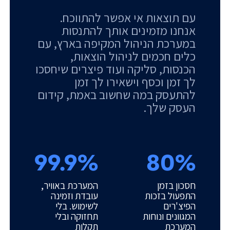
עם תוצאות אי אפשר להתווכח.
אנחנו מזמינים אותך להתנסות
במערכת הניהול המקיפה בארץ, עם
כלים חכמים לניהול הוצאות,
הכנסות, סליקה ועוד פיצרים שיחסכו
לך זמן וכסף וישאירו לך זמן
להתעסק במה שחשוב באמת, קידום
העסק שלך.
99.9%
80%
חסכון בזמן
המערכת באוויר,
התפעול בזכות
עובדת וזמינה
הפיצ'רים
לשימוש. בלי
המגוונים ונוחות
תחזוקה ובלי
המערכת
תקלות