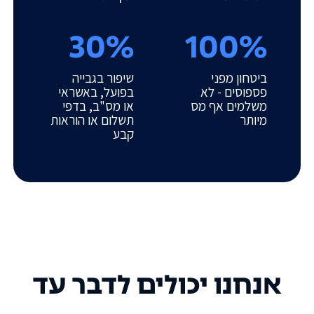
30%
100%
ביטחון מפני
שיפור בגבייה
פספוסים - לא
בפועל, באשראי
משלמים אף מס
או מס"ב, בדפי
מיותר
תשלום או הוראות
קבע
אנחנו יכולים לדבר עד