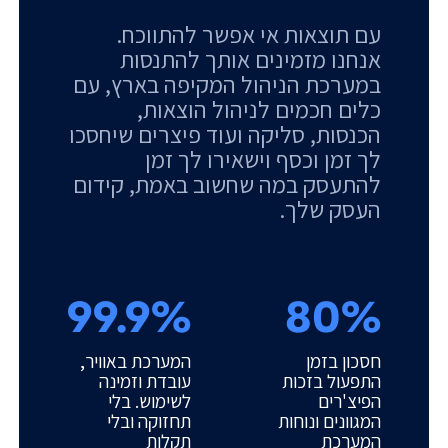
עם תוצאות אי אפשר להתווכח.
אנחנו מזמינים אותך להתנסות
במערכת הניהול המקיפה בארץ, עם
כלים חכמים לניהול הוצאות,
הכנסות, סליקה ועוד פיצרים שיחסכו
לך זמן וכסף וישאירו לך זמן
להתעסק במה שחשוב באמת, קידום
העסק שלך.
99.9%
80%
חסכון בזמן
המערכת באוויר,
התפעול בזכות
עובדת וזמינה
הפיצ'רים
לשימוש. בלי
המגוונים ונוחות
תחזוקה ובלי
המערכת
תקלות