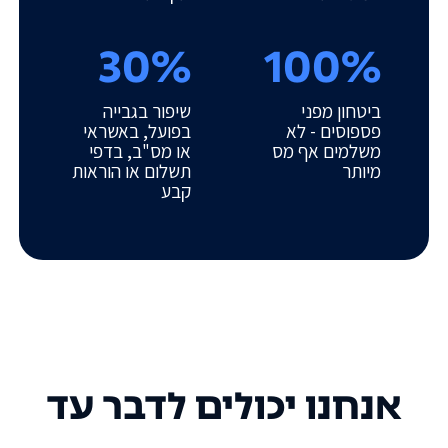
30%
100%
ביטחון מפני
שיפור בגבייה
פספוסים - לא
בפועל, באשראי
משלמים אף מס
או מס"ב, בדפי
מיותר
תשלום או הוראות
קבע
אנחנו יכולים לדבר עד