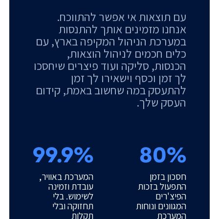
עם תוצאות אי אפשר להתווכח.
אנחנו מזמינים אותך להתנסות
במערכת הניהול המקיפה בארץ, עם
כלים חכמים לניהול הוצאות,
הכנסות, סליקה ועוד פיצרים שיחסכו
לך זמן וכסף וישאירו לך זמן
להתעסק במה שחשוב באמת, קידום
העסק שלך.
99.9%
80%
חסכון בזמן
המערכת באוויר,
התפעול בזכות
עובדת וזמינה
הפיצ'רים
לשימוש. בלי
המגוונים ונוחות
תחזוקה ובלי
המערכת
תקלות