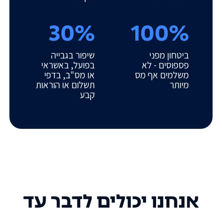
30%
100%
ביטחון מפני
שיפור בגבייה
פספוסים - לא
בפועל, באשראי
משלמים אף מס
או מס"ב, בדפי
מיותר
תשלום או הוראות
קבע
אנחנו יכולים לדבר עד