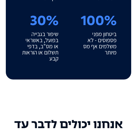
30%
100%
ביטחון מפני
שיפור בגבייה
פספוסים - לא
בפועל, באשראי
משלמים אף מס
או מס"ב, בדפי
מיותר
תשלום או הוראות
קבע
אנחנו יכולים לדבר עד