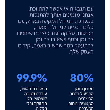
עם תוצאות אי אפשר להתווכח.
אנחנו מזמינים אותך להתנסות
במערכת הניהול המקיפה בארץ, עם
כלים חכמים לניהול הוצאות,
הכנסות, סליקה ועוד פיצרים שיחסכו
לך זמן וכסף וישאירו לך זמן
להתעסק במה שחשוב באמת, קידום
העסק שלך.
99.9%
80%
חסכון בזמן
המערכת באוויר,
התפעול בזכות
עובדת וזמינה
הפיצ'רים
לשימוש. בלי
המגוונים ונוחות
תחזוקה ובלי
המערכת
תקלות