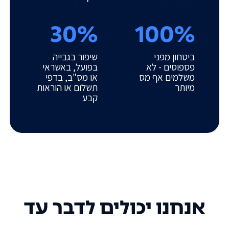
30%
100%
ביטחון מפני
שיפור בגבייה
פספוסים - לא
בפועל, באשראי
משלמים אף מס
או מס"ב, בדפי
מיותר
תשלום או הוראות
קבע
אנחנו יכולים לדבר עד