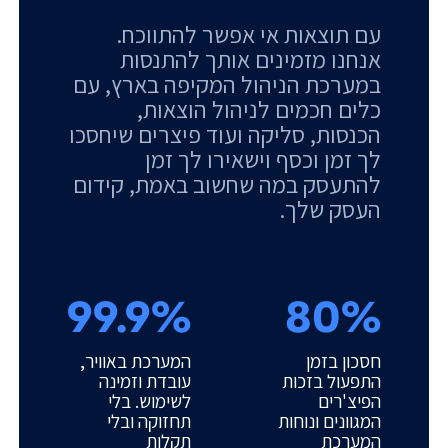
עם תוצאות אי אפשר להתווכח.
אנחנו מזמינים אותך להתנסות
במערכת הניהול המקיפה בארץ, עם
כלים חכמים לניהול הוצאות,
הכנסות, סליקה ועוד פיצרים שיחסכו
לך זמן וכסף וישאירו לך זמן
להתעסק במה שחשוב באמת, קידום
העסק שלך.
99.9%
80%
חסכון בזמן
המערכת באוויר,
התפעול בזכות
עובדת וזמינה
הפיצ'רים
לשימוש. בלי
המגוונים ונוחות
תחזוקה ובלי
המערכת
תקלות