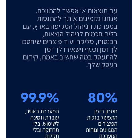
עם תוצאות אי אפשר להתווכח.
אנחנו מזמינים אותך להתנסות
במערכת הניהול המקיפה בארץ, עם
כלים חכמים לניהול הוצאות,
הכנסות, סליקה ועוד פיצרים שיחסכו
לך זמן וכסף וישאירו לך זמן
להתעסק במה שחשוב באמת, קידום
העסק שלך.
99.9%
80%
חסכון בזמן
המערכת באוויר,
התפעול בזכות
עובדת וזמינה
הפיצ'רים
לשימוש. בלי
המגוונים ונוחות
תחזוקה ובלי
המערכת
תקלות