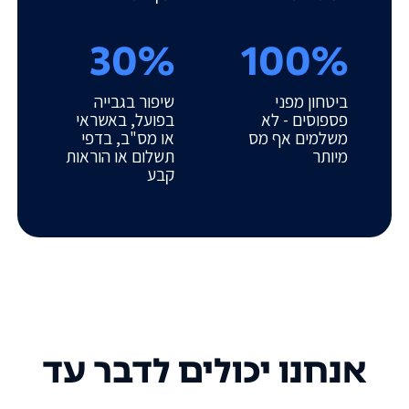
30%
100%
ביטחון מפני
שיפור בגבייה
פספוסים - לא
בפועל, באשראי
משלמים אף מס
או מס"ב, בדפי
מיותר
תשלום או הוראות
קבע
אנחנו יכולים לדבר עד