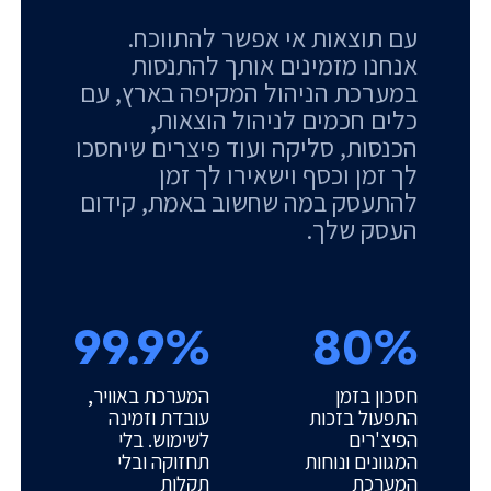
עם תוצאות אי אפשר להתווכח.
אנחנו מזמינים אותך להתנסות
במערכת הניהול המקיפה בארץ, עם
כלים חכמים לניהול הוצאות,
הכנסות, סליקה ועוד פיצרים שיחסכו
לך זמן וכסף וישאירו לך זמן
להתעסק במה שחשוב באמת, קידום
העסק שלך.
99.9%
80%
חסכון בזמן
המערכת באוויר,
התפעול בזכות
עובדת וזמינה
הפיצ'רים
לשימוש. בלי
המגוונים ונוחות
תחזוקה ובלי
המערכת
תקלות