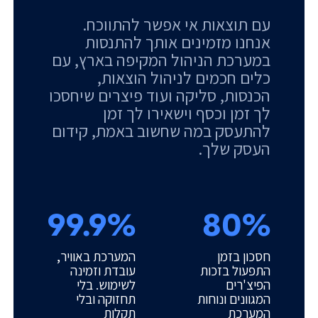
עם תוצאות אי אפשר להתווכח.
אנחנו מזמינים אותך להתנסות
במערכת הניהול המקיפה בארץ, עם
כלים חכמים לניהול הוצאות,
הכנסות, סליקה ועוד פיצרים שיחסכו
לך זמן וכסף וישאירו לך זמן
להתעסק במה שחשוב באמת, קידום
העסק שלך.
99.9%
80%
חסכון בזמן
המערכת באוויר,
התפעול בזכות
עובדת וזמינה
הפיצ'רים
לשימוש. בלי
המגוונים ונוחות
תחזוקה ובלי
המערכת
תקלות