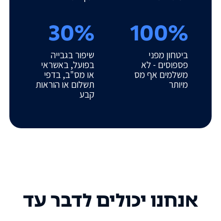
30%
100%
ביטחון מפני
שיפור בגבייה
פספוסים - לא
בפועל, באשראי
משלמים אף מס
או מס"ב, בדפי
מיותר
תשלום או הוראות
קבע
אנחנו יכולים לדבר עד