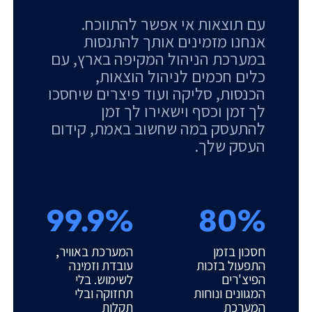
עם תוצאות אי אפשר להתווכח.
אנחנו מזמינים אותך להתנסות
במערכת הניהול המקיפה בארץ, עם
כלים חכמים לניהול הוצאות,
הכנסות, סליקה ועוד פיצרים שיחסכו
לך זמן וכסף וישאירו לך זמן
להתעסק במה שחשוב באמת, קידום
העסק שלך.
99.9%
80%
חסכון בזמן
המערכת באוויר,
התפעול בזכות
עובדת וזמינה
הפיצ'רים
לשימוש. בלי
המגוונים ונוחות
תחזוקה ובלי
המערכת
תקלות