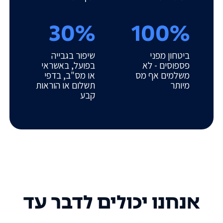
30%
100%
ביטחון מפני
שיפור בגבייה
פספוסים - לא
בפועל, באשראי
משלמים אף מס
או מס"ב, בדפי
מיותר
תשלום או הוראות
קבע
אנחנו יכולים לדבר עד