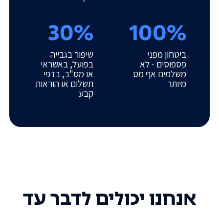
30%
100%
ביטחון מפני
שיפור בגבייה
פספוסים - לא
בפועל, באשראי
משלמים אף מס
או מס"ב, בדפי
מיותר
תשלום או הוראות
קבע
אנחנו יכולים לדבר עד