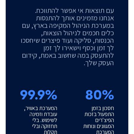
עם תוצאות אי אפשר להתווכח.
אנחנו מזמינים אותך להתנסות
במערכת הניהול המקיפה בארץ, עם
כלים חכמים לניהול הוצאות,
הכנסות, סליקה ועוד פיצרים שיחסכו
לך זמן וכסף וישאירו לך זמן
להתעסק במה שחשוב באמת, קידום
העסק שלך.
99.9%
80%
חסכון בזמן
המערכת באוויר,
התפעול בזכות
עובדת וזמינה
הפיצ'רים
לשימוש. בלי
המגוונים ונוחות
תחזוקה ובלי
המערכת
תקלות