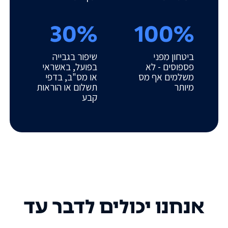
30%
100%
ביטחון מפני
שיפור בגבייה
פספוסים - לא
בפועל, באשראי
משלמים אף מס
או מס"ב, בדפי
מיותר
תשלום או הוראות
קבע
אנחנו יכולים לדבר עד