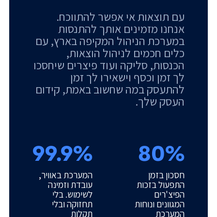
עם תוצאות אי אפשר להתווכח.
אנחנו מזמינים אותך להתנסות
במערכת הניהול המקיפה בארץ, עם
כלים חכמים לניהול הוצאות,
הכנסות, סליקה ועוד פיצרים שיחסכו
לך זמן וכסף וישאירו לך זמן
להתעסק במה שחשוב באמת, קידום
העסק שלך.
99.9%
80%
חסכון בזמן
המערכת באוויר,
התפעול בזכות
עובדת וזמינה
הפיצ'רים
לשימוש. בלי
המגוונים ונוחות
תחזוקה ובלי
המערכת
תקלות