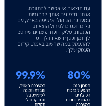
עם תוצאות אי אפשר להתווכח.
אנחנו מזמינים אותך להתנסות
במערכת הניהול המקיפה בארץ, עם
כלים חכמים לניהול הוצאות,
הכנסות, סליקה ועוד פיצרים שיחסכו
לך זמן וכסף וישאירו לך זמן
להתעסק במה שחשוב באמת, קידום
העסק שלך.
99.9%
80%
חסכון בזמן
המערכת באוויר,
התפעול בזכות
עובדת וזמינה
הפיצ'רים
לשימוש. בלי
המגוונים ונוחות
תחזוקה ובלי
המערכת
תקלות