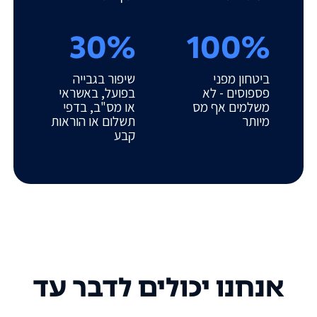
30%
100%
ביטחון מפני
שיפור בגבייה
פספוסים - לא
בפועל, באשראי
משלמים אף מס
או מס"ב, בדפי
מיותר
תשלום או הוראות
קבע
אנחנו יכולים לדבר עד