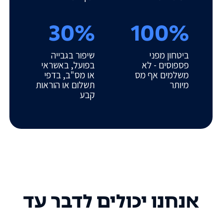
30%
100%
ביטחון מפני
שיפור בגבייה
פספוסים - לא
בפועל, באשראי
משלמים אף מס
או מס"ב, בדפי
מיותר
תשלום או הוראות
קבע
אנחנו יכולים לדבר עד