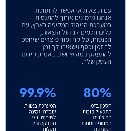
עם תוצאות אי אפשר להתווכח.
אנחנו מזמינים אותך להתנסות
במערכת הניהול המקיפה בארץ, עם
כלים חכמים לניהול הוצאות,
הכנסות, סליקה ועוד פיצרים שיחסכו
לך זמן וכסף וישאירו לך זמן
להתעסק במה שחשוב באמת, קידום
העסק שלך.
99.9%
80%
חסכון בזמן
המערכת באוויר,
התפעול בזכות
עובדת וזמינה
הפיצ'רים
לשימוש. בלי
המגוונים ונוחות
תחזוקה ובלי
המערכת
תקלות