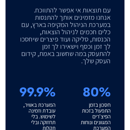
עם תוצאות אי אפשר להתווכח.
אנחנו מזמינים אותך להתנסות
במערכת הניהול המקיפה בארץ, עם
כלים חכמים לניהול הוצאות,
הכנסות, סליקה ועוד פיצרים שיחסכו
לך זמן וכסף וישאירו לך זמן
להתעסק במה שחשוב באמת, קידום
העסק שלך.
99.9%
80%
חסכון בזמן
המערכת באוויר,
התפעול בזכות
עובדת וזמינה
הפיצ'רים
לשימוש. בלי
המגוונים ונוחות
תחזוקה ובלי
המערכת
תקלות