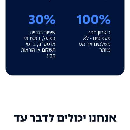
30%
100%
ביטחון מפני
שיפור בגבייה
פספוסים - לא
בפועל, באשראי
משלמים אף מס
או מס"ב, בדפי
מיותר
תשלום או הוראות
קבע
אנחנו יכולים לדבר עד