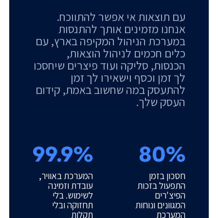
עם תוצאות אי אפשר להתווכח.
אנחנו מזמינים אותך להתנסות
במערכת הניהול המקיפה בארץ, עם
כלים חכמים לניהול הוצאות,
הכנסות, סליקה ועוד פיצרים שיחסכו
לך זמן וכסף וישאירו לך זמן
להתעסק במה שחשוב באמת, קידום
העסק שלך.
99.9%
80%
חסכון בזמן
המערכת באוויר,
התפעול בזכות
עובדת וזמינה
הפיצ'רים
לשימוש. בלי
המגוונים ונוחות
תחזוקה ובלי
המערכת
תקלות