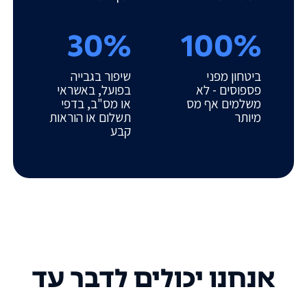
30%
100%
ביטחון מפני
שיפור בגבייה
פספוסים - לא
בפועל, באשראי
משלמים אף מס
או מס"ב, בדפי
מיותר
תשלום או הוראות
קבע
אנחנו יכולים לדבר עד