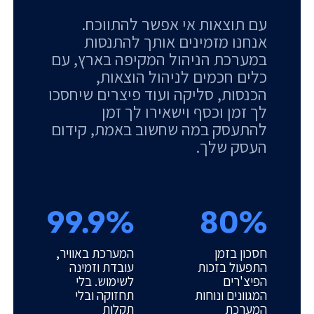
עם תוצאות אי אפשר להתווכח.
אנחנו מזמינים אותך להתנסות
במערכת הניהול המקיפה בארץ, עם
כלים חכמים לניהול הוצאות,
הכנסות, סליקה ועוד פיצרים שיחסכו
לך זמן וכסף וישאירו לך זמן
להתעסק במה שחשוב באמת, קידום
העסק שלך.
99.9%
80%
חסכון בזמן
המערכת באוויר,
התפעול בזכות
עובדת וזמינה
הפיצ'רים
לשימוש. בלי
המגוונים ונוחות
תחזוקה ובלי
המערכת
תקלות