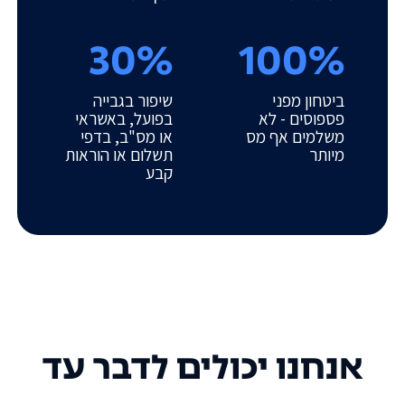
30%
100%
ביטחון מפני
שיפור בגבייה
פספוסים - לא
בפועל, באשראי
משלמים אף מס
או מס"ב, בדפי
מיותר
תשלום או הוראות
קבע
אנחנו יכולים לדבר עד