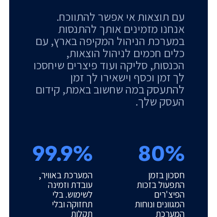
עם תוצאות אי אפשר להתווכח.
אנחנו מזמינים אותך להתנסות
במערכת הניהול המקיפה בארץ, עם
כלים חכמים לניהול הוצאות,
הכנסות, סליקה ועוד פיצרים שיחסכו
לך זמן וכסף וישאירו לך זמן
להתעסק במה שחשוב באמת, קידום
העסק שלך.
99.9%
80%
חסכון בזמן
המערכת באוויר,
התפעול בזכות
עובדת וזמינה
הפיצ'רים
לשימוש. בלי
המגוונים ונוחות
תחזוקה ובלי
המערכת
תקלות