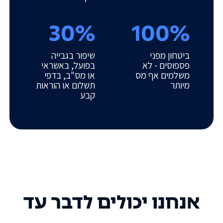
30%
100%
ביטחון מפני
שיפור בגבייה
פספוסים - לא
בפועל, באשראי
משלמים אף מס
או מס"ב, בדפי
מיותר
תשלום או הוראות
קבע
אנחנו יכולים לדבר עד