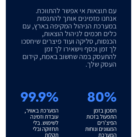
עם תוצאות אי אפשר להתווכח.
אנחנו מזמינים אותך להתנסות
במערכת הניהול המקיפה בארץ, עם
כלים חכמים לניהול הוצאות,
הכנסות, סליקה ועוד פיצרים שיחסכו
לך זמן וכסף וישאירו לך זמן
להתעסק במה שחשוב באמת, קידום
העסק שלך.
99.9%
80%
חסכון בזמן
המערכת באוויר,
התפעול בזכות
עובדת וזמינה
הפיצ'רים
לשימוש. בלי
המגוונים ונוחות
תחזוקה ובלי
המערכת
תקלות