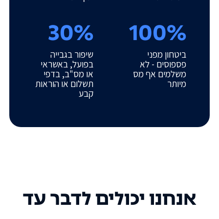
30%
100%
ביטחון מפני
שיפור בגבייה
פספוסים - לא
בפועל, באשראי
משלמים אף מס
או מס"ב, בדפי
מיותר
תשלום או הוראות
קבע
אנחנו יכולים לדבר עד