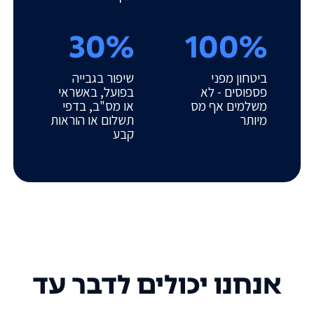
30%
100%
ביטחון מפני
שיפור בגבייה
פספוסים - לא
בפועל, באשראי
משלמים אף מס
או מס"ב, בדפי
מיותר
תשלום או הוראות
קבע
אנחנו יכולים לדבר עד