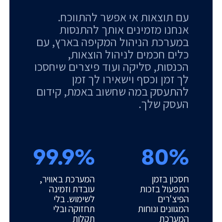
עם תוצאות אי אפשר להתווכח.
אנחנו מזמינים אותך להתנסות
במערכת הניהול המקיפה בארץ, עם
כלים חכמים לניהול הוצאות,
הכנסות, סליקה ועוד פיצרים שיחסכו
לך זמן וכסף וישאירו לך זמן
להתעסק במה שחשוב באמת, קידום
העסק שלך.
99.9%
80%
חסכון בזמן
המערכת באוויר,
התפעול בזכות
עובדת וזמינה
הפיצ'רים
לשימוש. בלי
המגוונים ונוחות
תחזוקה ובלי
המערכת
תקלות