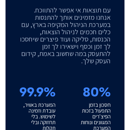
עם תוצאות אי אפשר להתווכח.
אנחנו מזמינים אותך להתנסות
במערכת הניהול המקיפה בארץ, עם
כלים חכמים לניהול הוצאות,
הכנסות, סליקה ועוד פיצרים שיחסכו
לך זמן וכסף וישאירו לך זמן
להתעסק במה שחשוב באמת, קידום
העסק שלך.
99.9%
80%
חסכון בזמן
המערכת באוויר,
התפעול בזכות
עובדת וזמינה
הפיצ'רים
לשימוש. בלי
המגוונים ונוחות
תחזוקה ובלי
המערכת
תקלות