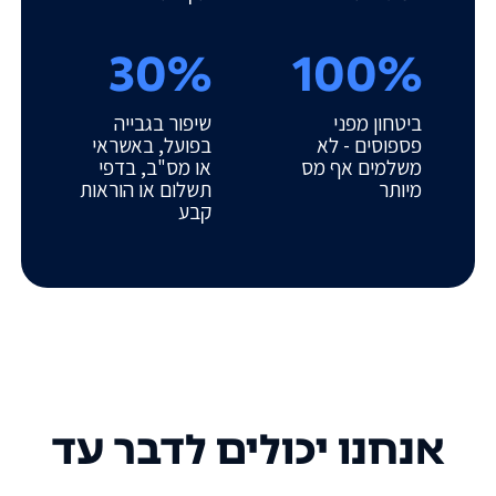
30%
100%
ביטחון מפני
שיפור בגבייה
פספוסים - לא
בפועל, באשראי
משלמים אף מס
או מס"ב, בדפי
מיותר
תשלום או הוראות
קבע
אנחנו יכולים לדבר עד