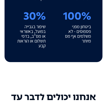
30%
100%
ביטחון מפני
שיפור בגבייה
פספוסים - לא
בפועל, באשראי
משלמים אף מס
או מס"ב, בדפי
מיותר
תשלום או הוראות
קבע
אנחנו יכולים לדבר עד