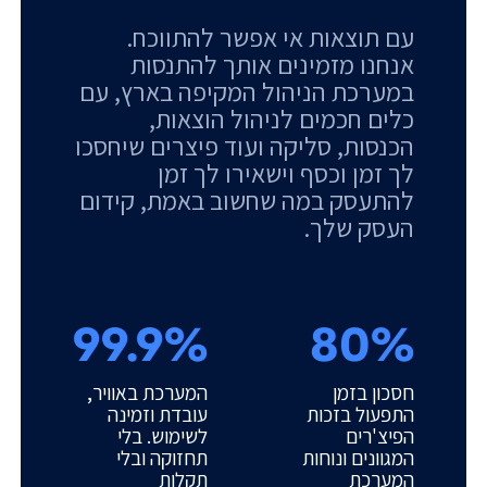
עם תוצאות אי אפשר להתווכח.
אנחנו מזמינים אותך להתנסות
במערכת הניהול המקיפה בארץ, עם
כלים חכמים לניהול הוצאות,
הכנסות, סליקה ועוד פיצרים שיחסכו
לך זמן וכסף וישאירו לך זמן
להתעסק במה שחשוב באמת, קידום
העסק שלך.
99.9%
80%
חסכון בזמן
המערכת באוויר,
התפעול בזכות
עובדת וזמינה
הפיצ'רים
לשימוש. בלי
המגוונים ונוחות
תחזוקה ובלי
המערכת
תקלות