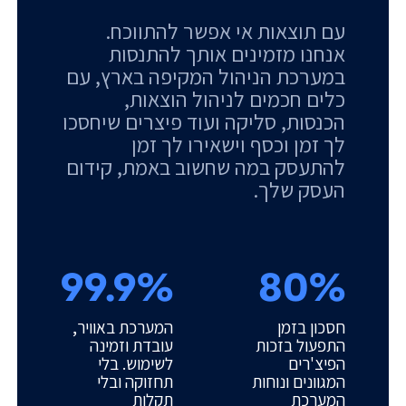
עם תוצאות אי אפשר להתווכח.
אנחנו מזמינים אותך להתנסות
במערכת הניהול המקיפה בארץ, עם
כלים חכמים לניהול הוצאות,
הכנסות, סליקה ועוד פיצרים שיחסכו
לך זמן וכסף וישאירו לך זמן
להתעסק במה שחשוב באמת, קידום
העסק שלך.
99.9%
80%
חסכון בזמן
המערכת באוויר,
התפעול בזכות
עובדת וזמינה
הפיצ'רים
לשימוש. בלי
המגוונים ונוחות
תחזוקה ובלי
המערכת
תקלות