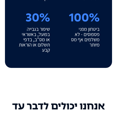
30%
100%
ביטחון מפני
שיפור בגבייה
פספוסים - לא
בפועל, באשראי
משלמים אף מס
או מס"ב, בדפי
מיותר
תשלום או הוראות
קבע
אנחנו יכולים לדבר עד