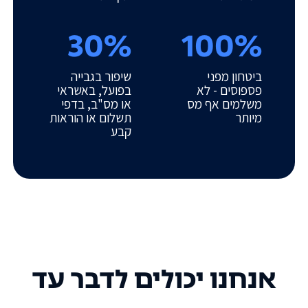
30%
100%
ביטחון מפני
שיפור בגבייה
פספוסים - לא
בפועל, באשראי
משלמים אף מס
או מס"ב, בדפי
מיותר
תשלום או הוראות
קבע
אנחנו יכולים לדבר עד