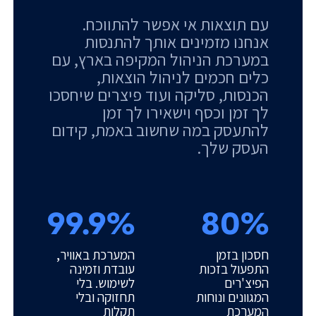
עם תוצאות אי אפשר להתווכח.
אנחנו מזמינים אותך להתנסות
במערכת הניהול המקיפה בארץ, עם
כלים חכמים לניהול הוצאות,
הכנסות, סליקה ועוד פיצרים שיחסכו
לך זמן וכסף וישאירו לך זמן
להתעסק במה שחשוב באמת, קידום
העסק שלך.
99.9%
80%
חסכון בזמן
המערכת באוויר,
התפעול בזכות
עובדת וזמינה
הפיצ'רים
לשימוש. בלי
המגוונים ונוחות
תחזוקה ובלי
המערכת
תקלות