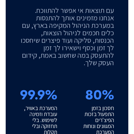
עם תוצאות אי אפשר להתווכח.
אנחנו מזמינים אותך להתנסות
במערכת הניהול המקיפה בארץ, עם
כלים חכמים לניהול הוצאות,
הכנסות, סליקה ועוד פיצרים שיחסכו
לך זמן וכסף וישאירו לך זמן
להתעסק במה שחשוב באמת, קידום
העסק שלך.
99.9%
80%
חסכון בזמן
המערכת באוויר,
התפעול בזכות
עובדת וזמינה
הפיצ'רים
לשימוש. בלי
המגוונים ונוחות
תחזוקה ובלי
המערכת
תקלות