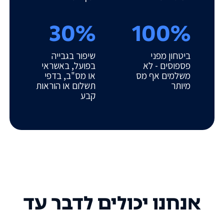
30%
100%
ביטחון מפני
שיפור בגבייה
פספוסים - לא
בפועל, באשראי
משלמים אף מס
או מס"ב, בדפי
מיותר
תשלום או הוראות
קבע
אנחנו יכולים לדבר עד