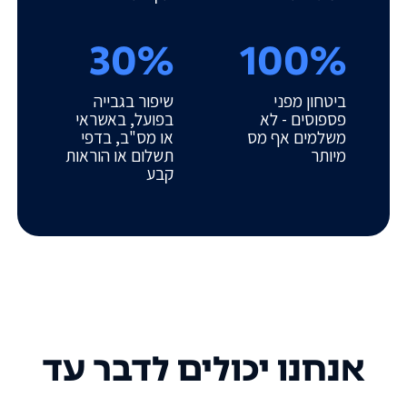
30%
100%
ביטחון מפני
שיפור בגבייה
פספוסים - לא
בפועל, באשראי
משלמים אף מס
או מס"ב, בדפי
מיותר
תשלום או הוראות
קבע
אנחנו יכולים לדבר עד