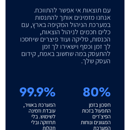
עם תוצאות אי אפשר להתווכח.
אנחנו מזמינים אותך להתנסות
במערכת הניהול המקיפה בארץ, עם
כלים חכמים לניהול הוצאות,
הכנסות, סליקה ועוד פיצרים שיחסכו
לך זמן וכסף וישאירו לך זמן
להתעסק במה שחשוב באמת, קידום
העסק שלך.
99.9%
80%
חסכון בזמן
המערכת באוויר,
התפעול בזכות
עובדת וזמינה
הפיצ'רים
לשימוש. בלי
המגוונים ונוחות
תחזוקה ובלי
המערכת
תקלות