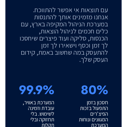
עם תוצאות אי אפשר להתווכח.
אנחנו מזמינים אותך להתנסות
במערכת הניהול המקיפה בארץ, עם
כלים חכמים לניהול הוצאות,
הכנסות, סליקה ועוד פיצרים שיחסכו
לך זמן וכסף וישאירו לך זמן
להתעסק במה שחשוב באמת, קידום
העסק שלך.
99.9%
80%
חסכון בזמן
המערכת באוויר,
התפעול בזכות
עובדת וזמינה
הפיצ'רים
לשימוש. בלי
המגוונים ונוחות
תחזוקה ובלי
המערכת
תקלות