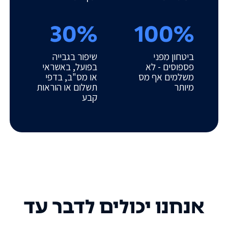
30%
100%
ביטחון מפני
שיפור בגבייה
פספוסים - לא
בפועל, באשראי
משלמים אף מס
או מס"ב, בדפי
מיותר
תשלום או הוראות
קבע
אנחנו יכולים לדבר עד